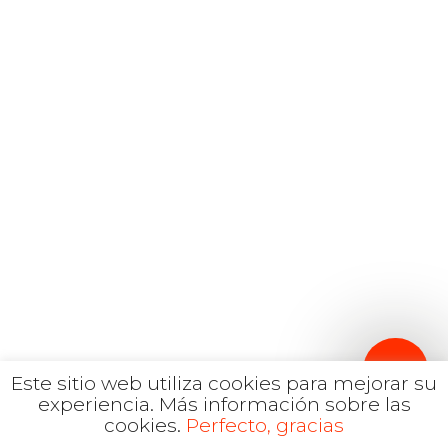
Español
Inglés
hola@mrbranding.co
+57 313 4561167
Términos y Condiciones
Política de privacidad
Este sitio web utiliza cookies para mejorar su
experiencia.
Más información sobre las
cookies.
Perfecto, gracias