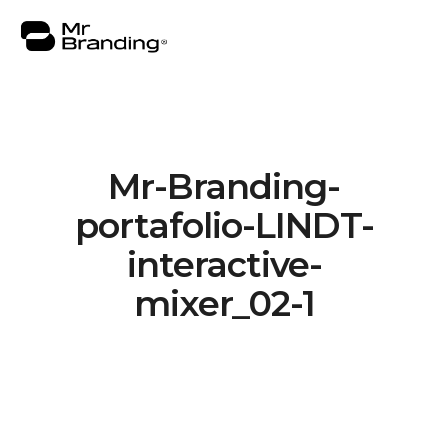
Mr-Branding-
Nosotros
portafolio-LINDT-
Portafolio
interactive-
Asesorías
mixer_02-1
Insights
Contacto