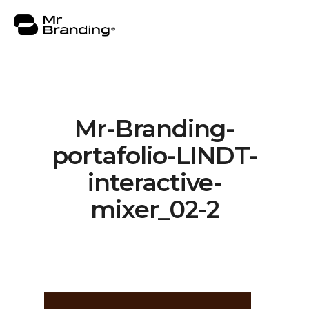
Mr-Branding-
Nosotros
portafolio-LINDT-
Portafolio
interactive-
Asesorías
mixer_02-2
Insights
Contacto