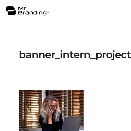
banner_intern_project
Nosotros
Portafolio
Asesorías
Insights
Contacto