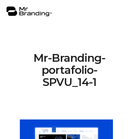
Mr-Branding-
Nosotros
portafolio-
Portafolio
SPVU_14-1
Asesorías
Insights
Contacto