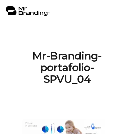
Mr-Branding-
Nosotros
portafolio-
Portafolio
SPVU_04
Asesorías
Insights
Contacto