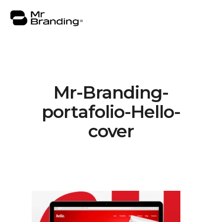
Mr-Branding-
Nosotros
portafolio-Hello-
Portafolio
cover
Asesorías
Insights
Contacto