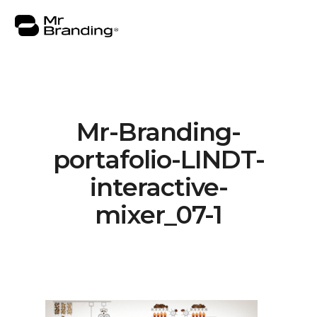
Mr-Branding-
Nosotros
portafolio-LINDT-
Portafolio
interactive-
Asesorías
mixer_07-1
Insights
Contacto