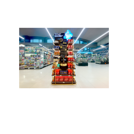
Español
Inglés
hola@mrbranding.co
+57 313 4561167
Términos y Condiciones
Política de privacidad