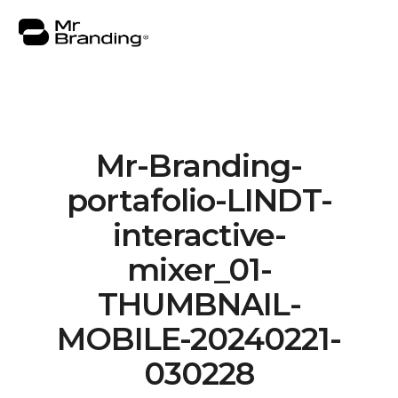
Mr-Branding-
Nosotros
portafolio-LINDT-
Portafolio
interactive-
Asesorías
mixer_01-
Insights
THUMBNAIL-
Contacto
MOBILE-20240221-
030228