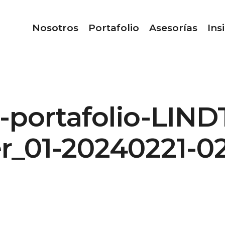
Nosotros
Portafolio
Asesorías
Ins
portafolio-LINDT
r_01-20240221-0