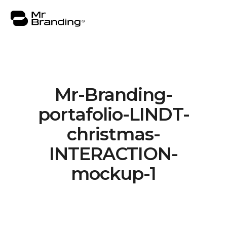
Mr-Branding-
Nosotros
portafolio-LINDT-
Portafolio
christmas-
Asesorías
INTERACTION-
Insights
mockup-1
Contacto