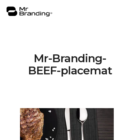
Mr-Branding-
Nosotros
BEEF-placemat
Portafolio
Asesorías
Insights
Contacto