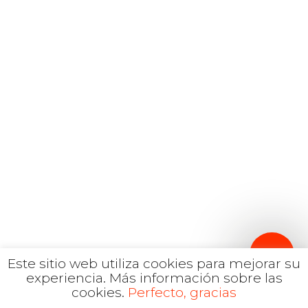
Español
hola@mrbranding.co
+57 313 4561167
Términos y Condiciones
Política de privacidad
Este sitio web utiliza cookies para mejorar su
experiencia.
Más información sobre las
cookies.
Perfecto, gracias