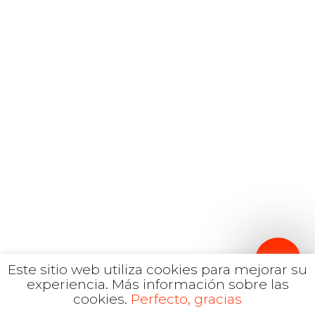
Español
Inglés
hola@mrbranding.co
+57 313 4561167
Términos y Condiciones
Política de privacidad
Este sitio web utiliza cookies para mejorar su
experiencia.
Más información sobre las
cookies.
Perfecto, gracias