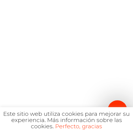
Español
Inglés
hola@mrbranding.co
+57 313 4561167
Términos y Condiciones
Política de privacidad
Este sitio web utiliza cookies para mejorar su
experiencia.
Más información sobre las
cookies.
Perfecto, gracias