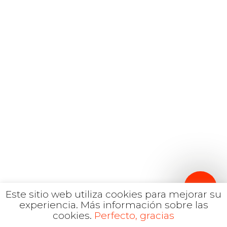
Español
Inglés
hola@mrbranding.co
+57 313 4561167
Términos y Condiciones
Política de privacidad
Este sitio web utiliza cookies para mejorar su
experiencia.
Más información sobre las
cookies.
Perfecto, gracias