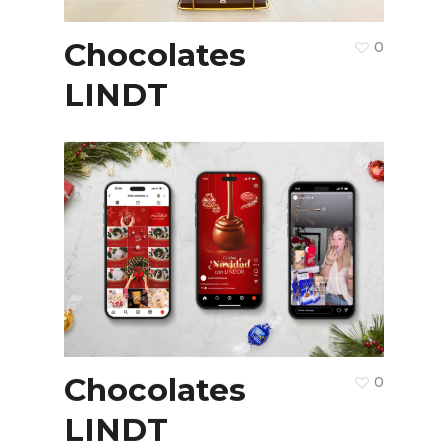
Español
Inglés
Chocolates
0
LINDT
hola@mrbranding.co
+57 313 4561167
Términos y Condiciones
Política de privacidad
Chocolates
0
LINDT