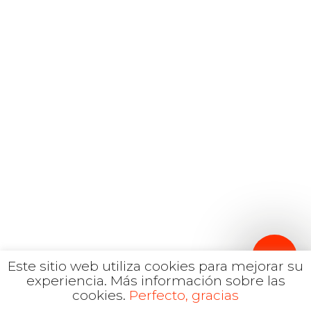
Español
Inglés
hola@mrbranding.co
+57 313 4561167
Términos y Condiciones
Política de privacidad
Este sitio web utiliza cookies para mejorar su
experiencia.
Más información sobre las
cookies.
Perfecto, gracias