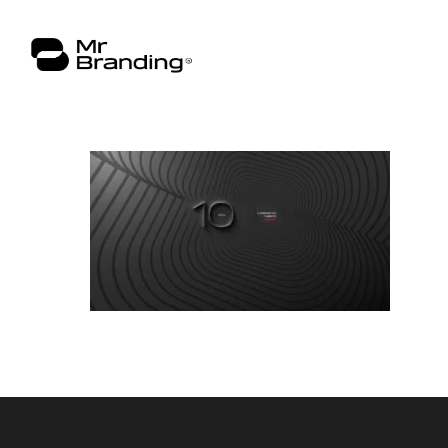
hola@mrbranding.co
+57 313 4561167
Términos y Condiciones
Política de privacidad