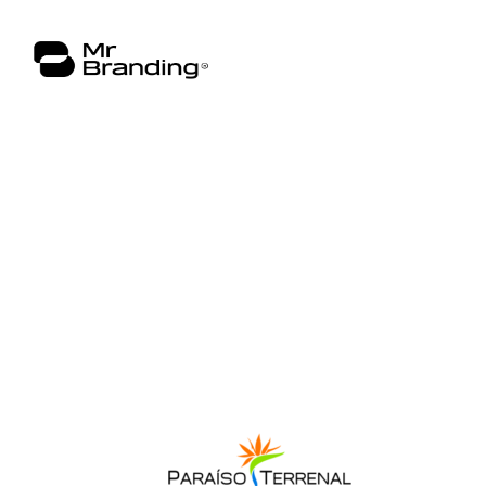
hola@mrbranding.co
+57 313 4561167
Términos y Condiciones
Política de privacidad