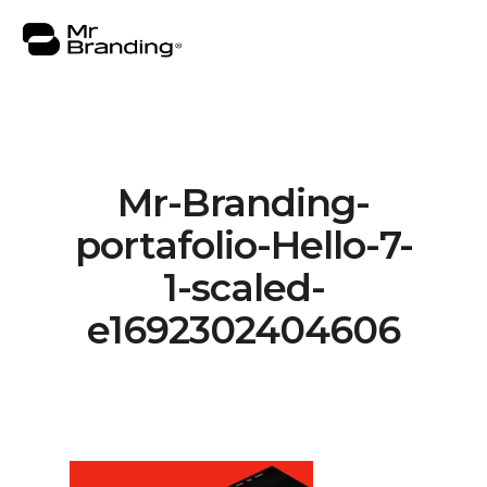
Mr-Branding-
Nosotros
portafolio-Hello-7-
Portafolio
1-scaled-
Asesorías
e1692302404606
Insights
Contacto