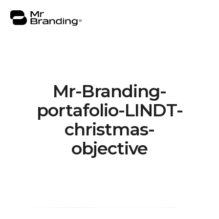
Mr-Branding-
Nosotros
portafolio-LINDT-
Portafolio
christmas-
Asesorías
objective
Insights
Contacto