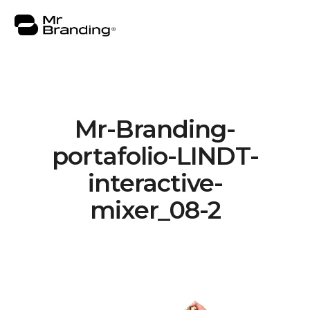
Mr-Branding-
Nosotros
portafolio-LINDT-
Portafolio
interactive-
Asesorías
mixer_08-2
Insights
Contacto